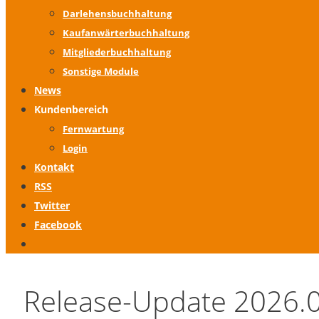
Darlehensbuchhaltung
Kaufanwärterbuchhaltung
Mitgliederbuchhaltung
Sonstige Module
News
Kundenbereich
Fernwartung
Login
Kontakt
RSS
Twitter
Facebook
Release-Update 2026.